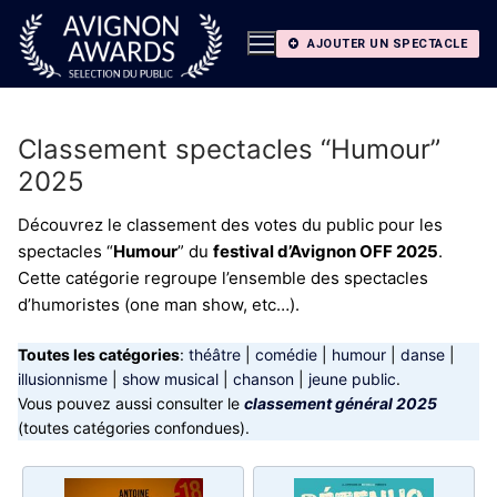
Aller
au
AJOUTER UN SPECTACLE
contenu
Classement spectacles “Humour”
2025
Découvrez le classement des votes du public pour les
spectacles “
Humour
” du
festival d’Avignon OFF 2025
.
Cette catégorie regroupe l’ensemble des spectacles
d’humoristes (one man show, etc…).
Toutes les catégories
:
théâtre
|
comédie
|
humour
|
danse
|
illusionnisme
|
show musical
|
chanson
|
jeune public
.
Vous pouvez aussi consulter le
classement général 2025
(toutes catégories confondues).