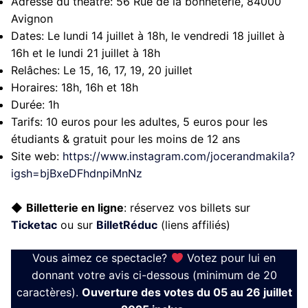
Adresse du théâtre:
56 Rue de la bonneterie, 84000
Avignon
Dates:
Le lundi 14 juillet à 18h, le vendredi 18 juillet à
16h et le lundi 21 juillet à 18h
Relâches:
Le 15, 16, 17, 19, 20 juillet
Horaires:
18h, 16h et 18h
Durée:
1h
Tarifs:
10 euros pour les adultes, 5 euros pour les
étudiants & gratuit pour les moins de 12 ans
Site web:
https://www.instagram.com/jocerandmakila?
igsh=bjBxeDFhdnpiMnNz
◆
Billetterie en ligne
: réservez vos billets sur
Ticketac
ou sur
BilletRéduc
(liens affiliés)
Vous aimez ce spectacle?
Votez pour lui en
donnant votre avis ci-dessous (minimum de 20
caractères).
Ouverture des votes du 05 au 26 juillet