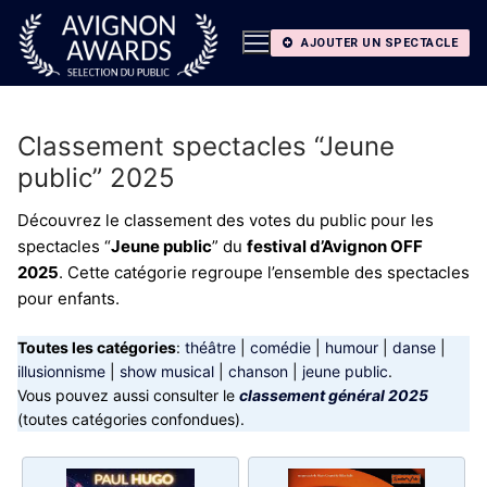
Aller
au
AJOUTER UN SPECTACLE
contenu
Classement spectacles “Jeune
public” 2025
Découvrez le classement des votes du public pour les
spectacles “
Jeune public
” du
festival d’Avignon OFF
2025
. Cette catégorie regroupe l’ensemble des spectacles
pour enfants.
Toutes les catégories
:
théâtre
|
comédie
|
humour
|
danse
|
illusionnisme
|
show musical
|
chanson
|
jeune public
.
Vous pouvez aussi consulter le
classement général 2025
(toutes catégories confondues).