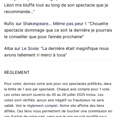
Léon m’a bluffé tout au long de son spectacle que je
recommande…
”
Rufio
sur
Shakespeare… Même pas peur !
: “
Chouette
spectacle dommage que ce soit la dernière je pourrais
le conseiller que pour l’année prochaine
”
Alba
sur
Le Sosie
: “
La dernière était magnifique nous
avons tellement ri merci à tous
”
RÈGLEMENT
Pour voter, donnez votre avis pour vos spectacles préférés, dans
la limite de 1 avis par spectacle. Chaque avis compte pour 1 vote.
Les votes seront ouverts du 05 au 26 juillet 2025 inclus. Les
votes sont vérifiés: aucun avis négatif ou frauduleux ne sera
validé. Voir le
règlement complet
. Notre site affiche des liens
affiliés. Ces liens nous permettent de toucher une commission en
cas d'achat de votre part, sans que le prix ne soit modifié pour