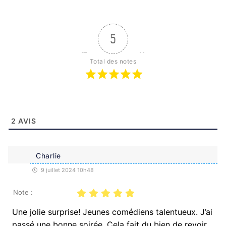
5
Total des notes
2
AVIS
Charlie
9 juillet 2024 10h48
Note :
Une jolie surprise! Jeunes comédiens talentueux. J’ai
passé une bonne soirée. Cela fait du bien de revoir