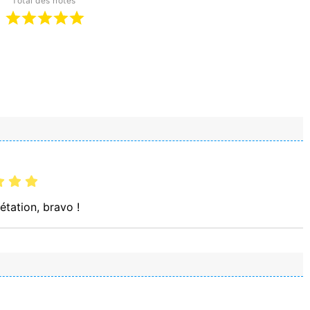
Total des notes
étation, bravo !