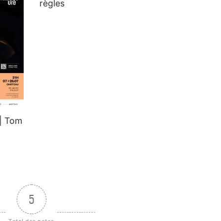
règles
| Tom
5