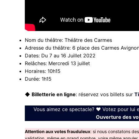
Nom du théâtre:
Théâtre des Carmes
Adresse du théâtre:
6 place des Carmes Avigno
Dates:
Du 7 au 16 Juillet 2022
Relâches:
Mercredi 13 juillet
Horaires:
10h15
Durée:
1h15
◆
Billetterie en ligne
: réservez vos billets sur
T
Vous aimez ce spectacle? ❤ Votez pour lui 
Ouverture des vot
Attention aux votes frauduleux
: si nous constatons de
validation, même en grand nombre, voire même annuler le