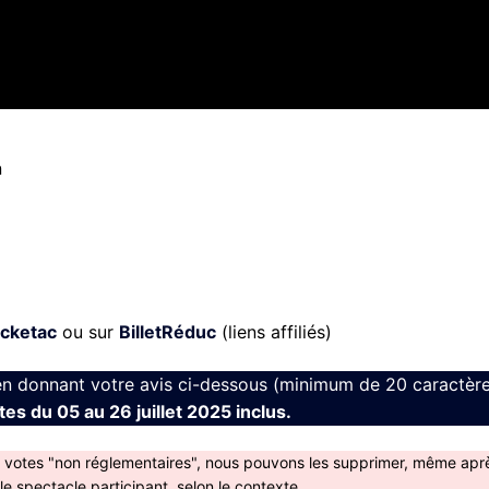
n
icketac
ou sur
BilletRéduc
(liens affiliés)
en donnant votre avis ci-dessous (minimum de 20 caractère
es du 05 au 26 juillet 2025 inclus.
s votes "non réglementaires", nous pouvons les supprimer, même apr
 spectacle participant, selon le contexte.