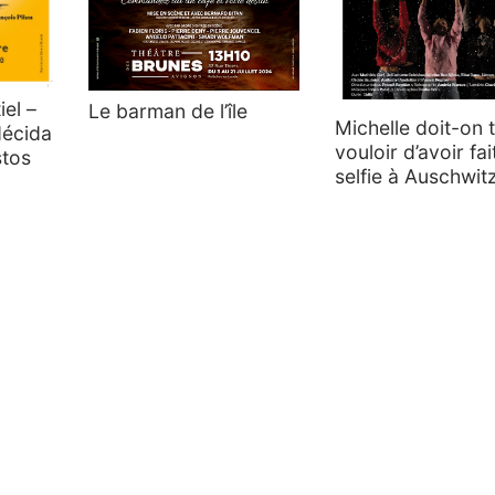
iel –
Le barman de l’île
Michelle doit-on t
décida
vouloir d’avoir fai
stos
selfie à Auschwit