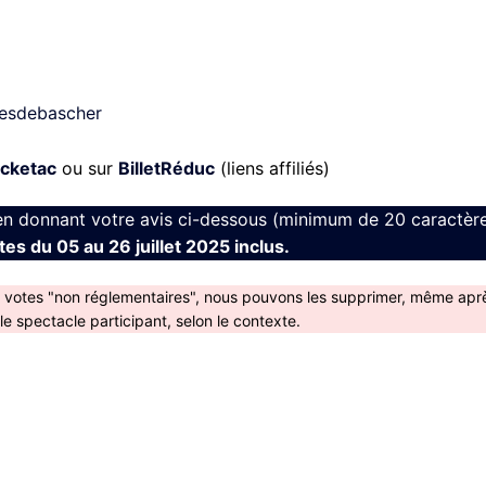
uesdebascher
icketac
ou sur
BilletRéduc
(liens affiliés)
en donnant votre avis ci-dessous (minimum de 20 caractère
es du 05 au 26 juillet 2025 inclus.
s votes "non réglementaires", nous pouvons les supprimer, même apr
 spectacle participant, selon le contexte.