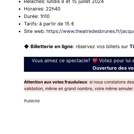
Relâches:
lundis 8 et 15 juillet 2024
Horaires:
22h40
Durée:
1h10
Tarifs:
à partir de 15 €
Site web:
https://www.theatredesbrunes.fr/jacq
◆
Billetterie en ligne
: réservez vos billets sur
T
Vous aimez ce spectacle?
Votez pour lui 
Ouverture des vot
Attention aux votes frauduleux
: si nous constatons de
validation, même en grand nombre, voire même annuler le
Publicité