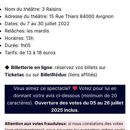
Nom du théâtre:
3 Raisins
Adresse du théâtre:
15 Rue Thiers 84000 Avignon
Dates:
du 7 au 30 juillet 2022
Relâches:
les mardis
Horaires:
13h
Durée:
1h05
Tarifs:
de 13 à 18 euros
◆
Billetterie en ligne
: réservez vos billets sur
Ticketac
ou sur
BilletRéduc
(liens affiliés)
Vous aimez ce spectacle?
Votez pour lui en
donnant votre avis ci-dessous (minimum de 20
caractères).
Ouverture des votes du 05 au 26 juillet
2025 inclus.
Attention aux votes frauduleux
: si nous constatons des votes
"non réglementaires", nous pouvons les supprimer, même après