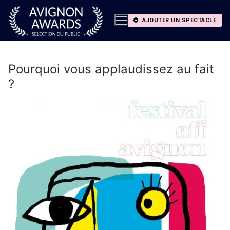
Aller
au
AJOUTER UN SPECTACLE
contenu
Pourquoi vous applaudissez au fait
?