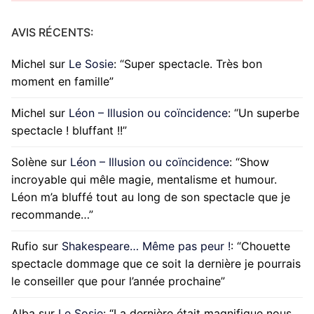
AVIS RÉCENTS:
Michel
sur
Le Sosie
: “
Super spectacle. Très bon
moment en famille
”
Michel
sur
Léon – Illusion ou coïncidence
: “
Un superbe
spectacle ! bluffant !!
”
Solène
sur
Léon – Illusion ou coïncidence
: “
Show
incroyable qui mêle magie, mentalisme et humour.
Léon m’a bluffé tout au long de son spectacle que je
recommande…
”
Rufio
sur
Shakespeare… Même pas peur !
: “
Chouette
spectacle dommage que ce soit la dernière je pourrais
le conseiller que pour l’année prochaine
”
Alba
sur
Le Sosie
: “
La dernière était magnifique nous