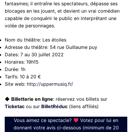
fantasmes; il entraîne les spectateurs, dépasse ses
blocages en les jouant, et devient un vrai comédien
capable de conquérir le public en interprétant une
volée de personnages.
Nom du théâtre:
Les étoiles
Adresse du théâtre:
54 rue Guillaume puy
Dates:
7 au 30 juillet 2022
Horaires:
19h15
Durée:
1h
Tarifs:
10 à 20 €
Site web:
http://uppermusiq.fr/
◆
Billetterie en ligne
: réservez vos billets sur
Ticketac
ou sur
BilletRéduc
(liens affiliés)
Vous aimez ce spectacle?
Votez pour lui en
donnant votre avis ci-dessous (minimum de 20