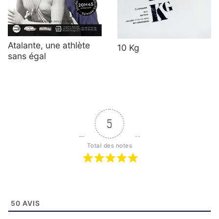
Atalante, une athlète
10 Kg
sans égal
5
Total des notes
50
AVIS