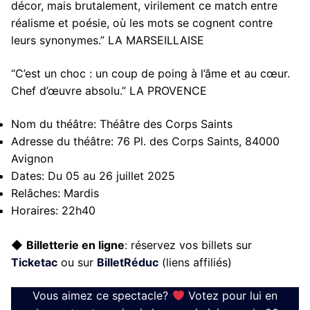
décor, mais brutalement, virilement ce match entre
réalisme et poésie, où les mots se cognent contre
leurs synonymes.” LA MARSEILLAISE
“C’est un choc : un coup de poing à l’âme et au cœur.
Chef d’œuvre absolu.” LA PROVENCE
Nom du théâtre:
Théâtre des Corps Saints
Adresse du théâtre:
76 Pl. des Corps Saints, 84000
Avignon
Dates:
Du 05 au 26 juillet 2025
Relâches:
Mardis
Horaires:
22h40
◆
Billetterie en ligne
: réservez vos billets sur
Ticketac
ou sur
BilletRéduc
(liens affiliés)
Vous aimez ce spectacle?
Votez pour lui en