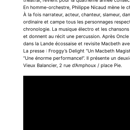
théâtral, revient pour la quatrième année conséc
En homme-orchestre, Philippe Nicaud mène le 
À la fois narrateur, acteur, chanteur, slameur, d
ordinaire et campe tous les personnages respecta
chronologie. La musique électro et les chansons
et donnent au récit une percussion. Après Oncle
dans la Lande écossaise et revisite Macbeth avec
La presse : Froggy’s Delight “Un Macbeth Magistra
“Une énorme performance!”. Il présente un deu
Vieux Balancier, 2 rue d’Amphoux / place Pie.