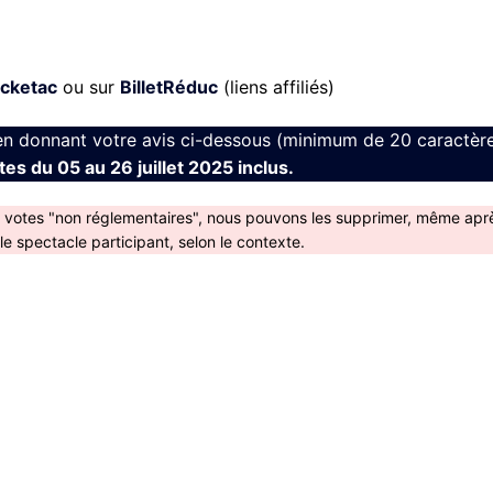
icketac
ou sur
BilletRéduc
(liens affiliés)
en donnant votre avis ci-dessous (minimum de 20 caractère
es du 05 au 26 juillet 2025 inclus.
s votes "non réglementaires", nous pouvons les supprimer, même apr
 spectacle participant, selon le contexte.