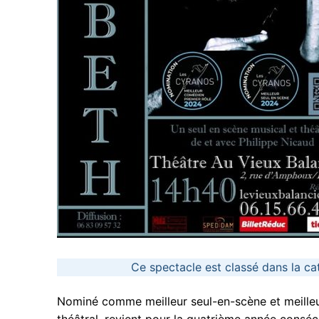
Ce spectacle est classé dans la ca
Nominé comme meilleur seul-en-scène et meille