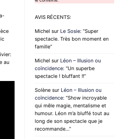
a-
AVIS RÉCENTS:
Michel
sur
Le Sosie
: “
Super
ièce
spectacle. Très bon moment en
ic
famille
”
vier:
Michel
sur
Léon – Illusion ou
e au
coïncidence
: “
Un superbe
spectacle ! bluffant !!
”
Solène
sur
Léon – Illusion ou
coïncidence
: “
Show incroyable
qui mêle magie, mentalisme et
humour. Léon m’a bluffé tout au
long de son spectacle que je
recommande…
”