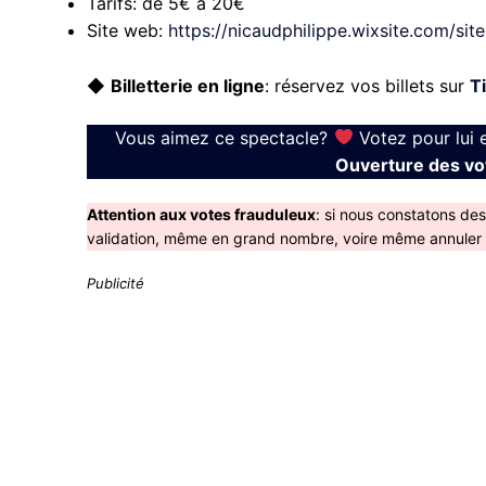
Tarifs:
de 5€ à 20€
Site web:
https://nicaudphilippe.wixsite.com/site
◆
Billetterie en ligne
: réservez vos billets sur
T
Vous aimez ce spectacle?
Votez pour lui 
Ouverture des vot
Attention aux votes frauduleux
: si nous constatons de
validation, même en grand nombre, voire même annuler le
Publicité