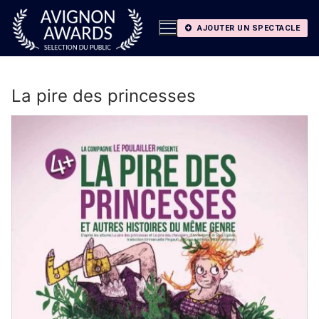
Aller
au
AJOUTER UN SPECTACLE
contenu
La pire des princesses