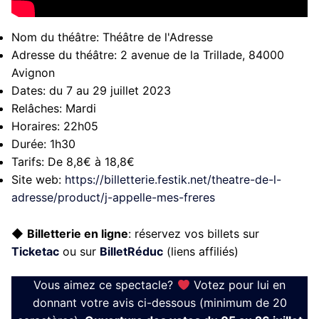
Nom du théâtre:
Théâtre de l'Adresse
Adresse du théâtre:
2 avenue de la Trillade, 84000
Avignon
Dates:
du 7 au 29 juillet 2023
Relâches:
Mardi
Horaires:
22h05
Durée:
1h30
Tarifs:
De 8,8€ à 18,8€
Site web:
https://billetterie.festik.net/theatre-de-l-
adresse/product/j-appelle-mes-freres
◆
Billetterie en ligne
: réservez vos billets sur
Ticketac
ou sur
BilletRéduc
(liens affiliés)
Vous aimez ce spectacle?
Votez pour lui en
donnant votre avis ci-dessous (minimum de 20