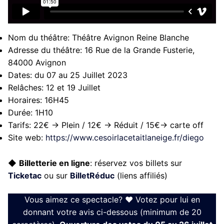
Nom du théâtre:
Théâtre Avignon Reine Blanche
Adresse du théâtre:
16 Rue de la Grande Fusterie,
84000 Avignon
Dates:
du 07 au 25 Juillet 2023
Relâches:
12 et 19 Juillet
Horaires:
16H45
Durée:
1H10
Tarifs:
22€ → Plein / 12€ → Réduit / 15€→ carte off
Site web:
https://www.cesoirlacetaitlaneige.fr/diego
◆
Billetterie en ligne
: réservez vos billets sur
Ticketac
ou sur
BilletRéduc
(liens affiliés)
Vous aimez ce spectacle? ❤ Votez pour lui en
donnant votre avis ci-dessous (minimum de 20