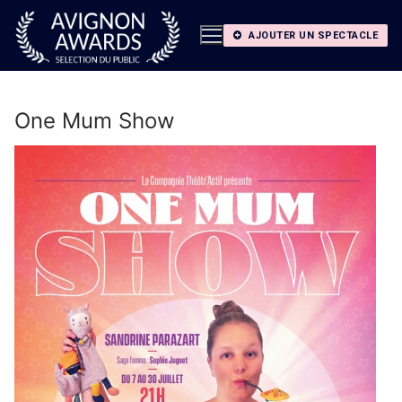
Aller
au
AJOUTER UN SPECTACLE
contenu
One Mum Show