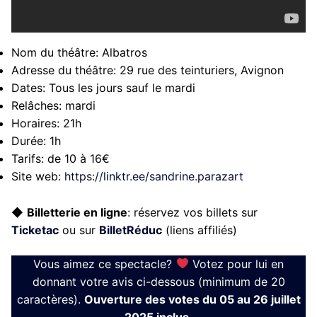
Nom du théâtre:
Albatros
Adresse du théâtre:
29 rue des teinturiers, Avignon
Dates:
Tous les jours sauf le mardi
Relâches:
mardi
Horaires:
21h
Durée:
1h
Tarifs:
de 10 à 16€
Site web:
https://linktr.ee/sandrine.parazart
◆
Billetterie en ligne
: réservez vos billets sur
Ticketac
ou sur
BilletRéduc
(liens affiliés)
Vous aimez ce spectacle?
Votez pour lui en
donnant votre avis ci-dessous (minimum de 20
caractères).
Ouverture des votes du 05 au 26 juillet
2025 inclus.