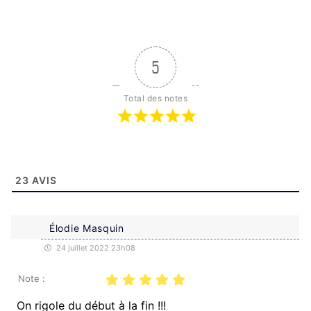
5
Total des notes
23
AVIS
Élodie Masquin
24 juillet 2022 23h08
Note :
On rigole du début à la fin !!!