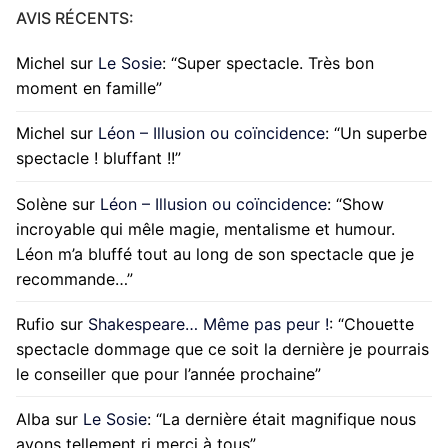
AVIS RÉCENTS:
Michel
sur
Le Sosie
: “
Super spectacle. Très bon
moment en famille
”
Michel
sur
Léon – Illusion ou coïncidence
: “
Un superbe
spectacle ! bluffant !!
”
Solène
sur
Léon – Illusion ou coïncidence
: “
Show
incroyable qui mêle magie, mentalisme et humour.
Léon m’a bluffé tout au long de son spectacle que je
recommande…
”
Rufio
sur
Shakespeare… Même pas peur !
: “
Chouette
spectacle dommage que ce soit la dernière je pourrais
le conseiller que pour l’année prochaine
”
Alba
sur
Le Sosie
: “
La dernière était magnifique nous
avons tellement ri merci à tous
”