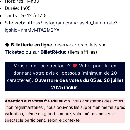
Horaires:
14h30
Durée:
1h05
Tarifs:
De 12 à 17 €
Site web:
https://instagram.com/basclo_humoriste?
igshid=YmMyMTA2M2Y=
◆
Billetterie en ligne
: réservez vos billets sur
Ticketac
ou sur
BilletRéduc
(liens affiliés)
Vous aimez ce spectacle?
Votez pour lui en
donnant votre avis ci-dessous (minimum de 20
caractères).
Ouverture des votes du 05 au 26 juillet
2025 inclus.
Attention aux votes frauduleux
: si nous constatons des votes
"non réglementaires", nous pouvons les supprimer, même après
validation, même en grand nombre, voire même annuler le
spectacle participant, selon le contexte.