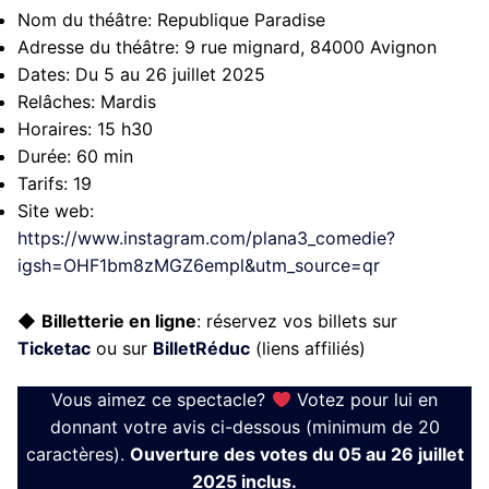
Nom du théâtre:
Republique Paradise
Adresse du théâtre:
9 rue mignard, 84000 Avignon
Dates:
Du 5 au 26 juillet 2025
Relâches:
Mardis
Horaires:
15 h30
Durée:
60 min
Tarifs:
19
Site web:
https://www.instagram.com/plana3_comedie?
igsh=OHF1bm8zMGZ6empl&utm_source=qr
◆
Billetterie en ligne
: réservez vos billets sur
Ticketac
ou sur
BilletRéduc
(liens affiliés)
Vous aimez ce spectacle?
Votez pour lui en
donnant votre avis ci-dessous (minimum de 20
caractères).
Ouverture des votes du 05 au 26 juillet
2025 inclus.