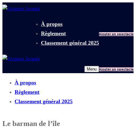
Aller
Menu
Fermer
au
contenu
À propos
Règlement
Ajouter un spectacle
Classement général 2025
Menu
Ajouter un spectacle
À propos
Règlement
Classement général 2025
Le barman de l’île