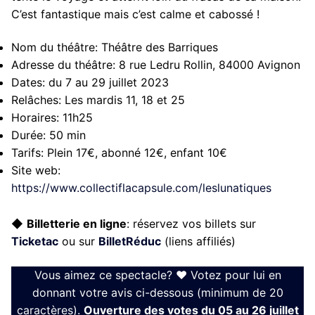
C’est fantastique mais c’est calme et cabossé !
Nom du théâtre:
Théâtre des Barriques
Adresse du théâtre:
8 rue Ledru Rollin, 84000 Avignon
Dates:
du 7 au 29 juillet 2023
Relâches:
Les mardis 11, 18 et 25
Horaires:
11h25
Durée:
50 min
Tarifs:
Plein 17€, abonné 12€, enfant 10€
Site web:
https://www.collectiflacapsule.com/leslunatiques
◆
Billetterie en ligne
: réservez vos billets sur
Ticketac
ou sur
BilletRéduc
(liens affiliés)
Vous aimez ce spectacle? ❤ Votez pour lui en
donnant votre avis ci-dessous (minimum de 20
caractères).
Ouverture des votes du 05 au 26 juillet