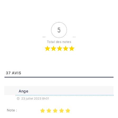
5
Total des notes
37
AVIS
Ange
23 juillet 2023 8h01
Note :