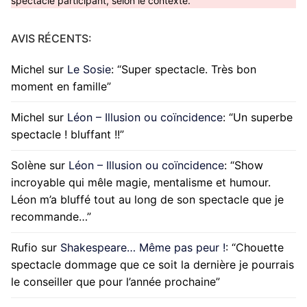
spectacle participant, selon le contexte.
AVIS RÉCENTS:
Michel
sur
Le Sosie
: “
Super spectacle. Très bon
moment en famille
”
Michel
sur
Léon – Illusion ou coïncidence
: “
Un superbe
spectacle ! bluffant !!
”
Solène
sur
Léon – Illusion ou coïncidence
: “
Show
incroyable qui mêle magie, mentalisme et humour.
Léon m’a bluffé tout au long de son spectacle que je
recommande…
”
Rufio
sur
Shakespeare… Même pas peur !
: “
Chouette
spectacle dommage que ce soit la dernière je pourrais
le conseiller que pour l’année prochaine
”