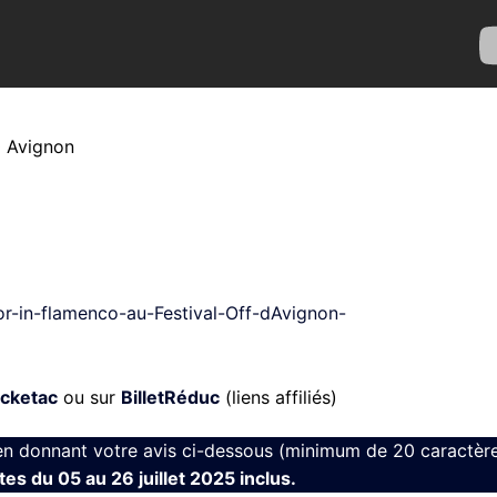
0 Avignon
r-in-flamenco-au-Festival-Off-dAvignon-
icketac
ou sur
BilletRéduc
(liens affiliés)
en donnant votre avis ci-dessous (minimum de 20 caractère
es du 05 au 26 juillet 2025 inclus.