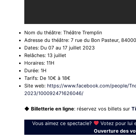
Nom du théâtre:
Théâtre Tremplin
Adresse du théâtre:
7 rue du Bon Pasteur, 8400
Dates:
Du 07 au 17 juillet 2023
Relâches:
13 juillet
Horaires:
11H
Durée:
1H
Tarifs:
De 10€ à 18€
Site web:
https://www.facebook.com/people/Tno
2023/100092471626046/
◆
Billetterie en ligne
: réservez vos billets sur
T
Vous aimez ce spectacle?
Votez pour lui 
Ouverture des vot