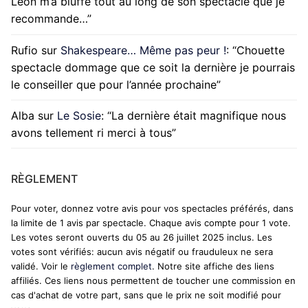
Léon m’a bluffé tout au long de son spectacle que je
recommande…
”
Rufio
sur
Shakespeare… Même pas peur !
: “
Chouette
spectacle dommage que ce soit la dernière je pourrais
le conseiller que pour l’année prochaine
”
Alba
sur
Le Sosie
: “
La dernière était magnifique nous
avons tellement ri merci à tous
”
RÈGLEMENT
Pour voter, donnez votre avis pour vos spectacles préférés, dans
la limite de 1 avis par spectacle. Chaque avis compte pour 1 vote.
Les votes seront ouverts du 05 au 26 juillet 2025 inclus. Les
votes sont vérifiés: aucun avis négatif ou frauduleux ne sera
validé. Voir le
règlement complet
. Notre site affiche des liens
affiliés. Ces liens nous permettent de toucher une commission en
cas d'achat de votre part, sans que le prix ne soit modifié pour