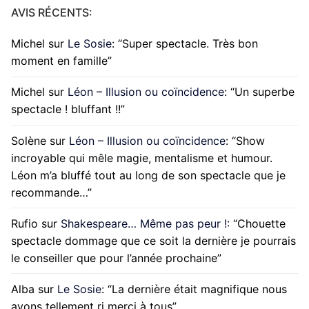
AVIS RÉCENTS:
Michel
sur
Le Sosie
: “
Super spectacle. Très bon
moment en famille
”
Michel
sur
Léon – Illusion ou coïncidence
: “
Un superbe
spectacle ! bluffant !!
”
Solène
sur
Léon – Illusion ou coïncidence
: “
Show
incroyable qui mêle magie, mentalisme et humour.
Léon m’a bluffé tout au long de son spectacle que je
recommande…
”
Rufio
sur
Shakespeare… Même pas peur !
: “
Chouette
spectacle dommage que ce soit la dernière je pourrais
le conseiller que pour l’année prochaine
”
Alba
sur
Le Sosie
: “
La dernière était magnifique nous
avons tellement ri merci à tous
”