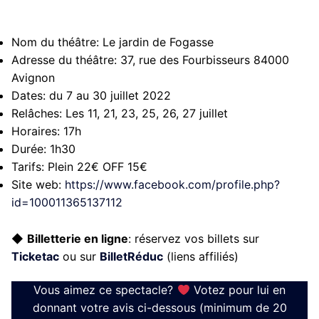
Nom du théâtre:
Le jardin de Fogasse
Adresse du théâtre:
37, rue des Fourbisseurs 84000
Avignon
Dates:
du 7 au 30 juillet 2022
Relâches:
Les 11, 21, 23, 25, 26, 27 juillet
Horaires:
17h
Durée:
1h30
Tarifs:
Plein 22€ OFF 15€
Site web:
https://www.facebook.com/profile.php?
id=100011365137112
◆
Billetterie en ligne
: réservez vos billets sur
Ticketac
ou sur
BilletRéduc
(liens affiliés)
Vous aimez ce spectacle?
Votez pour lui en
donnant votre avis ci-dessous (minimum de 20