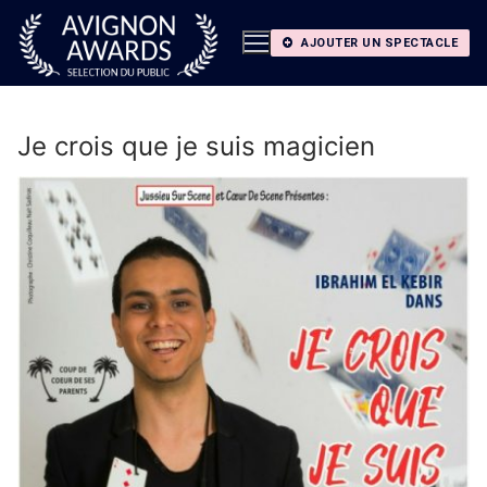
Aller
au
AJOUTER UN SPECTACLE
contenu
Je crois que je suis magicien