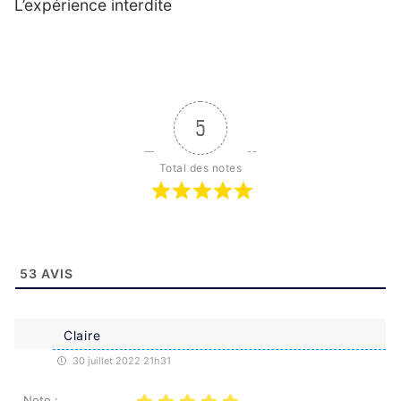
L’expérience interdite
5
Total des notes
53
AVIS
Claire
30 juillet 2022 21h31
Note :